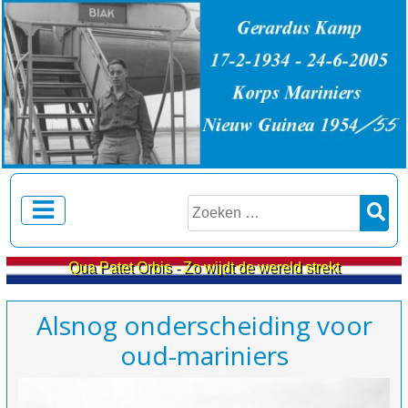
Zoeken
Qua Patet Orbis - Zo wijdt de wereld strekt
Alsnog onderscheiding voor
oud-mariniers