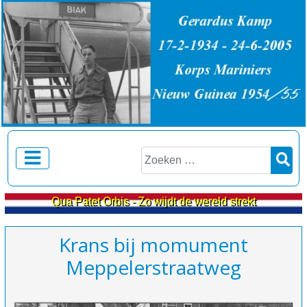
Zoeken
Qua Patet Orbis - Zo wijdt de wereld strekt
Krans bij momument
Meppelerstraatweg