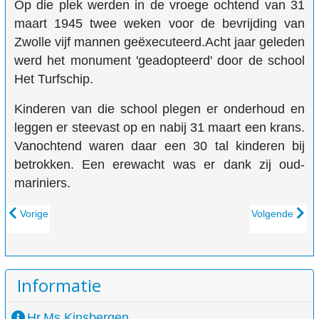
Op die plek werden in de vroege ochtend van 31
maart 1945 twee weken voor de bevrijding van
Zwolle vijf mannen geëxecuteerd.Acht jaar geleden
werd het monument 'geadopteerd' door de school
Het Turfschip.
Kinderen van die school plegen er onderhoud en
leggen er steevast op en nabij 31 maart een krans.
Vanochtend waren daar een 30 tal kinderen bij
betrokken. Een erewacht was er dank zij oud-
mariniers.
Vorig artikel: Slachtoffers tweede wereldoorlog herdacht
Volgende artik
Vorige
Volgende
Informatie
Hr.Ms Kinsbergen