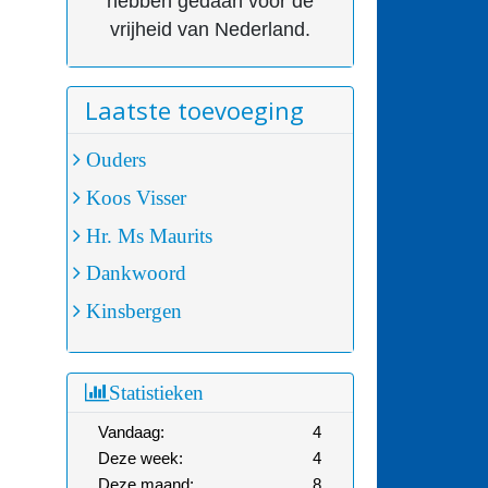
hebben gedaan voor de
vrijheid van Nederland.
Laatste toevoeging
Ouders
Koos Visser
Hr. Ms Maurits
Dankwoord
Kinsbergen
Statistieken
Vandaag:
4
Deze week:
4
Deze maand:
8