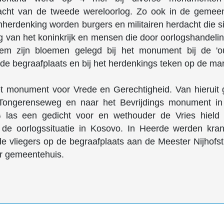
dacht van de tweede wereloorlog. Zo ook in de gemee
herdenking worden burgers en militairen herdacht die s
ng van het koninkrijk en mensen die door oorlogshandeli
tem zijn bloemen gelegd bij het monument bij de 'o
 de begraafplaats en bij het herdenkings teken op de mar
t monument voor Vrede en Gerechtigheid. Van hieruit 
Tongerenseweg en naar het Bevrijdings monument in
 las een gedicht voor en wethouder de Vries hield
ij de oorlogssituatie in Kosovo. In Heerde werden kra
de vliegers op de begraafplaats aan de Meester Nijhofst
er gemeentehuis.
traatweg