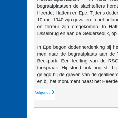
begraafplaatsen de slachtoffers her
Heerde, Hattem en Epe. Tijdens doden
10 mei 1940 zijn gevallen in het bela
en terreur zijn omgekomen. In Hat
IJsselbrug en aan de Geldersedijk, op
In Epe begon dodenherdenking bij he
men naar de begraafplaats aan de 
Beekpark. Een leerling van de RSG
toespraak. Hij stond ook nog stil b
gelegd bij de graven van de geallieer
en bij het monument naast het Heerd
Volgende artikel: Krans bij momument Meppelers
Volgende