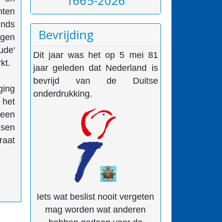
1665-2026
nten
inds
Bevrijding
ngen
ude'
Dit jaar was het op 5 mei 81
kt.
jaar geleden dat Nederland is
bevrijd van de Duitse
ging
onderdrukking.
 het
 een
nsen
raat
Iets wat beslist nooit vergeten
mag worden wat anderen