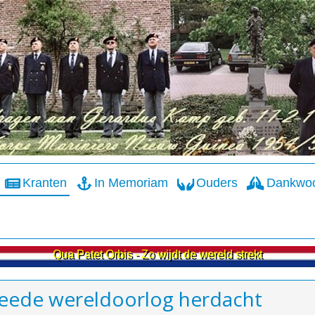
Kranten
In Memoriam
Ouders
Dankwo
Qua Patet Orbis - Zo wijdt de wereld strekt
weede wereldoorlog herdacht