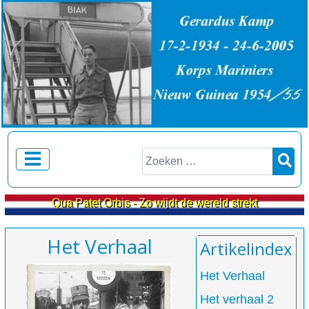
Zoeken
Qua Patet Orbis - Zo wijdt de wereld strekt
Het Verhaal
Artikelindex
Het Verhaal
Het verhaal 2